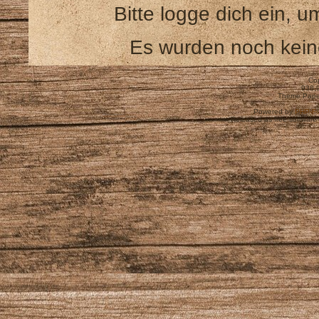
Bitte logge dich ein,
Es wurden noch kei
Cop
938,
Theme Pape
Powered by
PHP-Fu
Released as free software