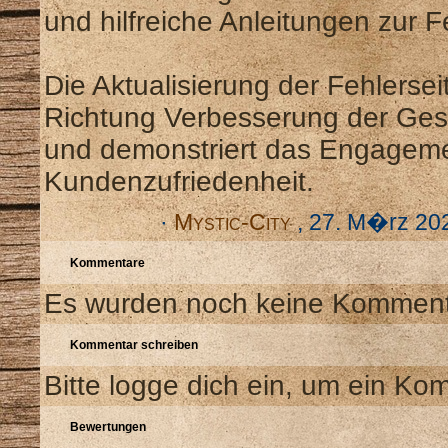
und hilfreiche Anleitungen zur 
Die Aktualisierung der Fehlersei
Richtung Verbesserung der Ges
und demonstriert das Engageme
Kundenzufriedenheit.
·
Mystic-City
, 27. M�rz 20
Kommentare
Es wurden noch keine Kommenta
Kommentar schreiben
Bitte logge dich ein, um ein Ko
Bewertungen