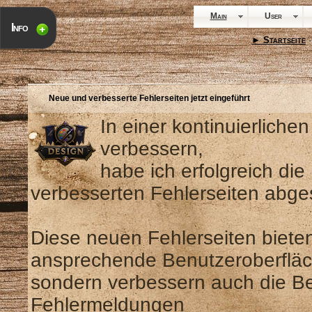
Main
User
Info
► Startseite
·
Neue und verbesserte Fehlerseiten jetzt eingeführt
In einer kontinuierlich
verbessern,
habe ich erfolgreich di
verbesserten Fehlerseiten abge
Diese neuen Fehlerseiten bieten
ansprechende Benutzeroberfläc
sondern verbessern auch die Ben
Fehlermeldungen