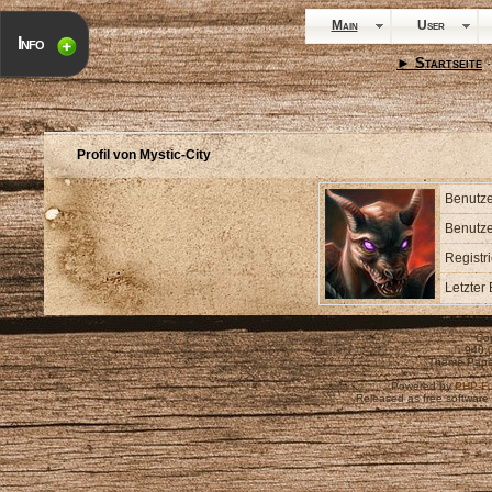
Main
User
Info
► Startseite
·
Profil von Mystic-City
Benutz
Benutze
Registr
Letzter
Cop
940,
Theme Pape
Powered by
PHP-Fu
Released as free software